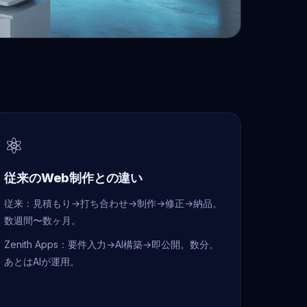
⚛
従来のWeb制作との違い
従来：見積もり→打ち合わせ→制作→修正→納品。
数週間〜数ヶ月。
Zenith Apps：要件入力→AI構築→即公開。数分。
あとはAIが運用。